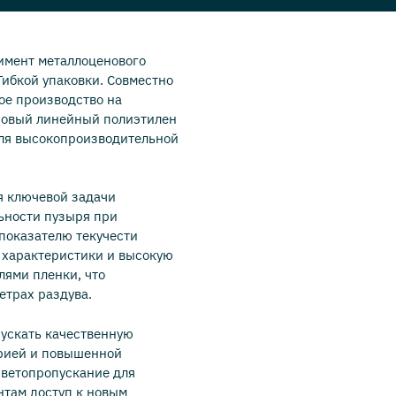
имент металлоценового
Гибкой упаковки. Совместно
ое производство на
новый линейный полиэтилен
для высокопроизводительной
я ключевой задачи
ьности пузыря при
 показателю текучести
 характеристики и высокую
лями пленки, что
етрах раздува.
пускать качественную
рией и повышенной
светопропускание для
нтам доступ к новым