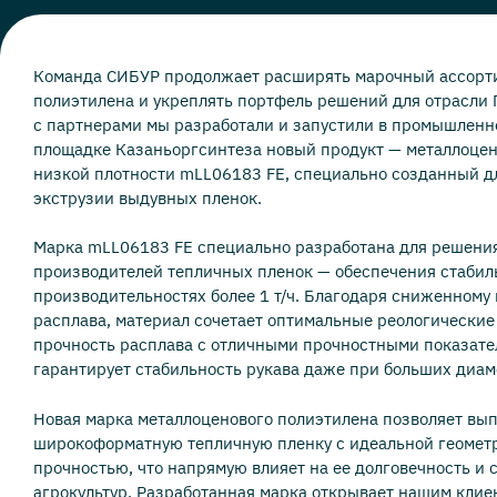
Команда СИБУР продолжает расширять марочный ассорт
полиэтилена и укреплять портфель решений для отрасли 
с партнерами мы разработали и запустили в промышленн
площадке Казаньоргсинтеза новый продукт — металлоце
низкой плотности mLL06183 FE, специально созданный 
экструзии выдувных пленок.
Марка mLL06183 FE специально разработана для решени
производителей тепличных пленок — обеспечения стабил
производительностях более 1 т/ч. Благодаря сниженному
расплава, материал сочетает оптимальные реологические
прочность расплава с отличными прочностными показате
гарантирует стабильность рукава даже при больших диам
Новая марка металлоценового полиэтилена позволяет вы
широкоформатную тепличную пленку с идеальной геомет
прочностью, что напрямую влияет на ее долговечность и 
агрокультур. Разработанная марка открывает нашим клие