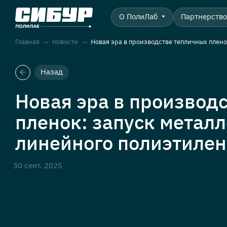
О ПолиЛаб
Партнерств
Главная
Новости
Новая эра в производстве тепличных плен
Назад
Новая эра в производ
пленок: запуск метал
линейного полиэтиле
30 сент. 2025