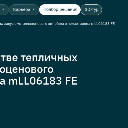
о
Карьера
Подбор решения
3D-тур
ок: запуск металлоценового линейного полиэтилена mLL06183 FE
стве тепличных
лоценового
на mLL06183 FE