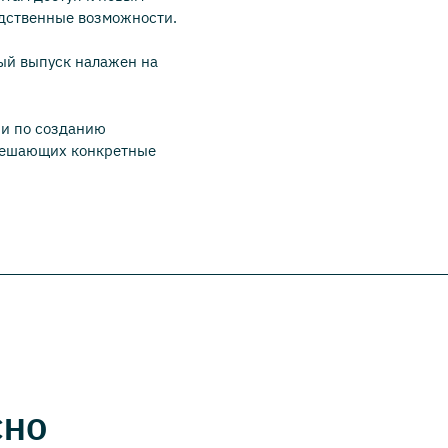
дственные возможности.
ный выпуск налажен на
ии по созданию
решающих конкретные
СНО