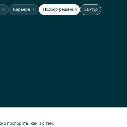
о
Карьера
Подбор решения
3D-тур
но поспорить, как и с тем,