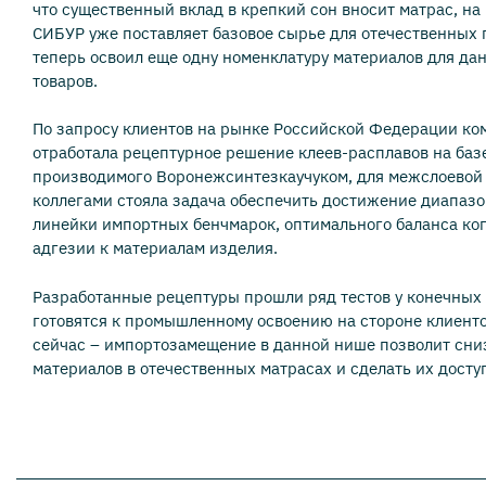
что существенный вклад в крепкий сон вносит матрас, на
СИБУР уже поставляет базовое сырье для отечественных 
теперь освоил еще одну номенклатуру материалов для да
товаров.
По запросу клиентов на рынке Российской Федерации к
отработала рецептурное решение клеев-расплавов на баз
производимого Воронежсинтезкаучуком, для межслоевой 
коллегами стояла задача обеспечить достижение диапазо
линейки импортных бенчмарок, оптимального баланса ко
адгезии к материалам изделия.
Разработанные рецептуры прошли ряд тестов у конечных 
готовятся к промышленному освоению на стороне клиенто
сейчас – импортозамещение в данной нише позволит сни
материалов в отечественных матрасах и сделать их досту