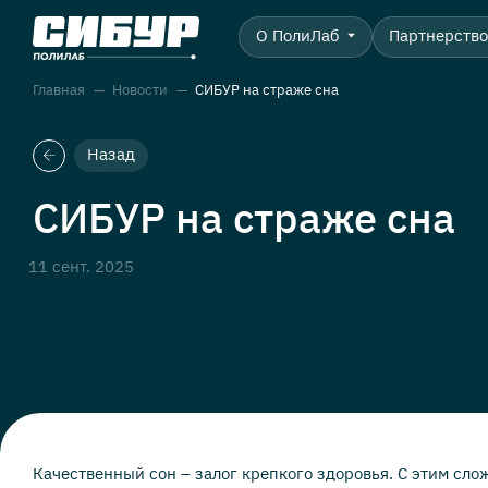
О ПолиЛаб
Партнерств
Главная
Новости
СИБУР на страже сна
Назад
СИБУР на страже сна
11 сент. 2025
Качественный сон – залог крепкого здоровья. С этим слож