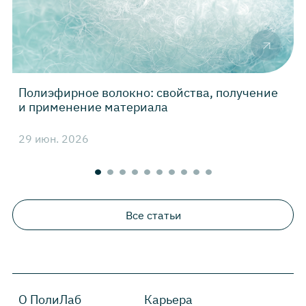
Полиэфирное волокно: свойства, получение
Н
и применение материала
29 июн. 2026
2
Все статьи
О ПолиЛаб
Карьера