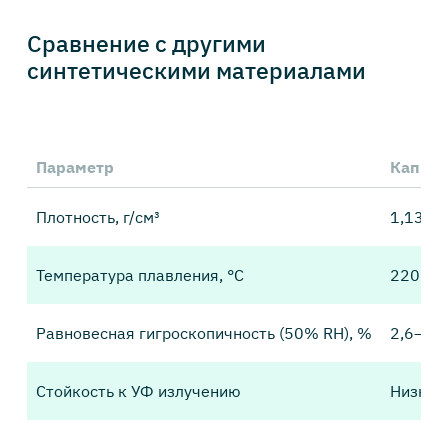
Сравнение с другими
синтетическими материалами
Параметр
Капрон
Плотность, г/см³
1,13
Температура плавления, °C
220
Равновесная гигроскопичность (50% RH), %
2,6–3,4
Стойкость к УФ излучению
Низкая