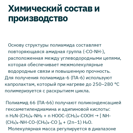
Химический состав и
производство
Основу структуры полиамида составляет
повторяющаяся амидная группа (-CO-NH-),
расположенная между углеводородными цепями,
которая обеспечивает межмолекулярные
водородные связи и повышенную прочность.
Для получения полиамида-6 (ПА-6) используют
капролактам, который при нагреве до 250–280 °C
полимеризуется с раскрытием цикла.
Полиамид 66 (ПА-66) получают поликонденсацией
гексаметилендиамина и адипиновой кислоты:
n H₂N-(CH₂)₆-NH₂ + n HOOC-(CH₂)₄-COOH → [ NH-
(CH₂)₆-NH-CO-(CH₂)₄-CO ]ₙ + (2n−1) H₂O.
Молекулярная масса регулируется в диапазоне