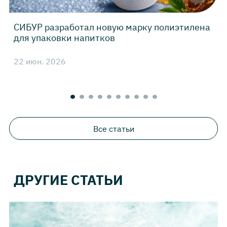
СИБУР разработал новую марку полиэтилена
для упаковки напитков
22 июн. 2026
4
Все статьи
ДРУГИЕ СТАТЬИ