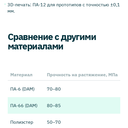
3D-печать: ПА-12 для прототипов с точностью ±0,1
мм.
Сравнение с другими
материалами
Материал
Прочность на растяжение, МПа
t°
ПА-6 (DAM)
70–80
2
ПА-66 (DAM)
80–85
2
Полиэстер
50–70
2