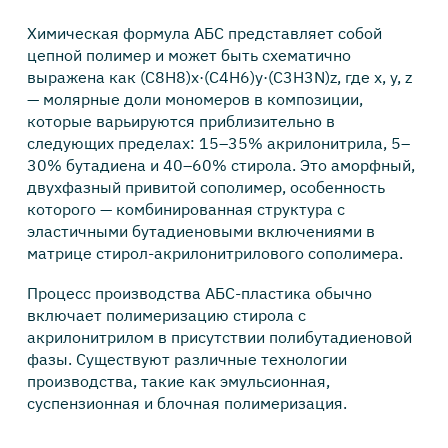
Химическая формула АБС представляет собой
цепной полимер и может быть схематично
выражена как (C8H8)x·(C4H6)y·(C3H3N)z, где x, y, z
— молярные доли мономеров в композиции,
которые варьируются приблизительно в
следующих пределах: 15–35% акрилонитрила, 5–
30% бутадиена и 40–60% стирола. Это аморфный,
двухфазный привитой сополимер, особенность
которого — комбинированная структура с
эластичными бутадиеновыми включениями в
матрице стирол-акрилонитрилового сополимера.
Процесс производства АБС-пластика обычно
включает полимеризацию стирола с
акрилонитрилом в присутствии полибутадиеновой
фазы. Существуют различные технологии
производства, такие как эмульсионная,
суспензионная и блочная полимеризация.