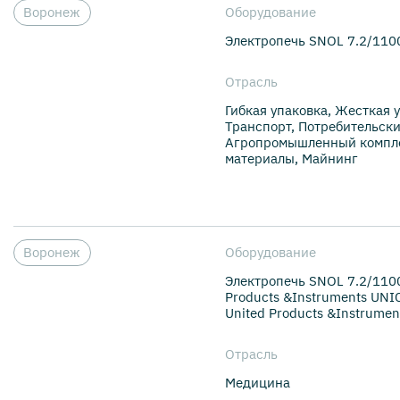
Воронеж
Оборудование
Электропечь SNOL 7.2/110
Отрасль
Гибкая упаковка, Жесткая у
Транспорт, Потребительски
Агропромышленный компле
материалы, Майнинг
Воронеж
Оборудование
Электропечь SNOL 7.2/110
Products &Instruments UN
United Products &Instrume
Отрасль
Медицина