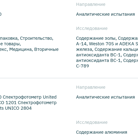
Направление
0
Аналитические испытания
Исследование
паковка, Строительство,
Содержание золы, Содержан
е товары,
А-14, Weston 705 и ADEKA 
кс, Медицина, Вторичные
железа, Содержание кальц
антиоксиданта ВС-1, Содер
антиоксиданта ВС-1, Содер
С-789
Направление
0 Спектрофотометр United
Аналитические испытания
ICO 1201 Спектрофотометр
nts UNICO 2804
Исследование
Содержание алюминия