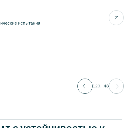
тические испытания
1
2
3
...
48