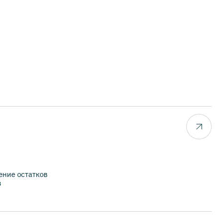
ние остатков
в