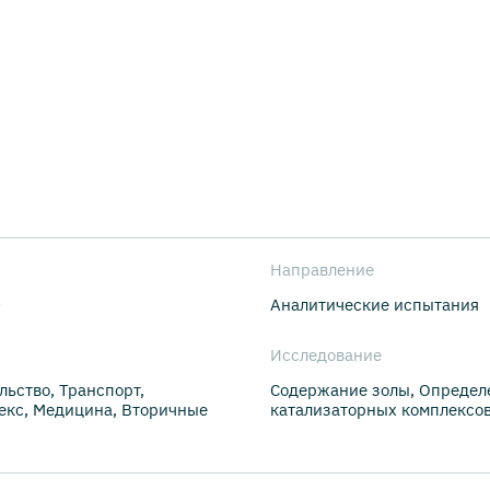
Направление
0
Аналитические испытания
Исследование
льство, Транспорт,
Содержание золы, Определе
кс, Медицина, Вторичные
катализаторных комплексо